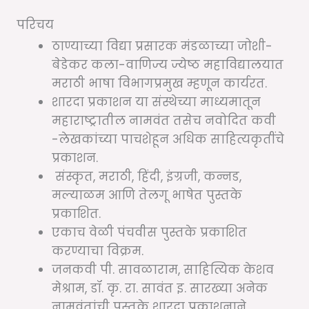
परिचय
ठाण्याच्या विद्या प्रसारक मंडळाच्या जोशी-
बेडेकर कला-वाणिज्य ज्येष्ठ महाविद्यालयात
मराठी भाषा विभागप्रमुख म्हणून कार्यरत.
शारदा प्रकाशन या संस्थेच्या माध्यमातून
महाराष्ट्रातील नामवंत तसेच नवोदित कवी
-लेखकांच्या पाचशेहून अधिक साहित्यकृतींचे
प्रकाशन.
संस्कृत, मराठी, हिंदी, इंग्रजी, कन्नड,
मल्याळम आणि तेलगू भाषेत पुस्तके
प्रकाशित.
एकाच वेळी पंचवीस पुस्तके प्रकाशित
करण्याचा विक्रम.
जनकवी पी. सावळाराम, साहित्यिक केशव
मेश्राम, डॉ. कृ. रा. सावंत इ. सारख्या अनेक
नामवंतांची पुस्तके शारदा प्रकाशनाने